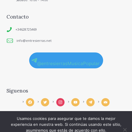
Contacto
+34628725469
info@entresierras.net
@entresierrasMusicaPopular
Síguenos
facebook
twitter
instagram
youtube
telegram
mail
Usamos cookies para asegurar que te damos la mejor
experiencia en nuestra web. Si continúas usando este sitio,
asumiremos que estás de acuerdo con ello.