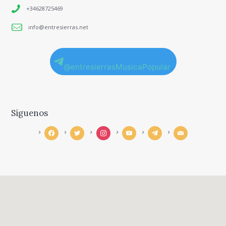
+34628725469
info@entresierras.net
@entresierrasMusicaPopular
Síguenos
facebook
twitter
instagram
youtube
telegram
mail