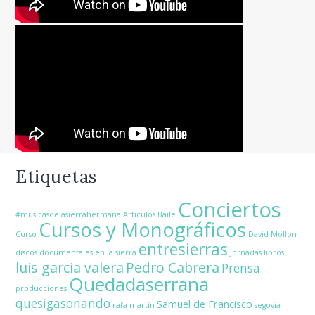
Etiquetas
Conciertos
#musicasdelasierrahermana
Articulos
Baile
Cursos y Monográficos
Curso
David Mollon
entresierras
discos
documentales
en la sierra
Jornadas
libros
luis garcia valera
Pedro Cabrera
Prensa
Quedadaserrana
producciones
quesigasonando
Samuel de Francisco
rafa martín
segovia