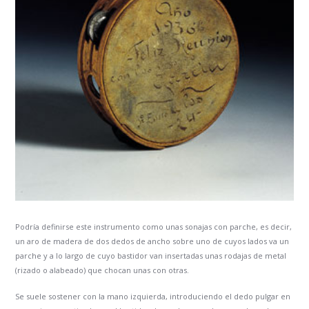
Podría definirse este instrumento como unas sonajas con parche, es decir,
un aro de madera de dos dedos de ancho sobre uno de cuyos lados va un
parche y a lo largo de cuyo bastidor van insertadas unas rodajas de metal
(rizado o alabeado) que chocan unas con otras.
Se suele sostener con la mano izquierda, introduciendo el dedo pulgar en