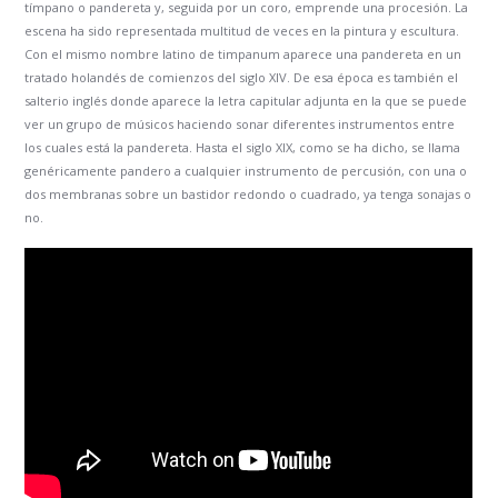
tímpano o pandereta y, seguida por un coro, emprende una procesión. La
escena ha sido representada multitud de veces en la pintura y escultura.
Con el mismo nombre latino de timpanum aparece una pandereta en un
tratado holandés de comienzos del siglo XIV. De esa época es también el
salterio inglés donde aparece la letra capitular adjunta en la que se puede
ver un grupo de músicos haciendo sonar diferentes instrumentos entre
los cuales está la pandereta. Hasta el siglo XIX, como se ha dicho, se llama
genéricamente pandero a cualquier instrumento de percusión, con una o
dos membranas sobre un bastidor redondo o cuadrado, ya tenga sonajas o
no.