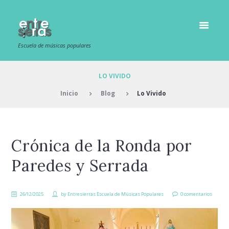
Escuela de músicas populares
LO VIVIDO
Inicio
Blog
Lo Vivido
Crónica de la Ronda por
Paredes y Serrada
26/12/2025
by
Entresierras Escuela de Músicas Populares
0 comentarios