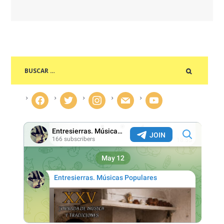
facebook
twitter
instagram
mail
youtube