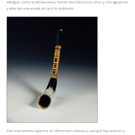
albogue, como la alboka vasca, tienen dos tubos (con cinco y tres agujeros)
y abarcan una escala de La a Fa sostenido.
Este instrumento aparece en diferentes culturas y, aunque hay autores y