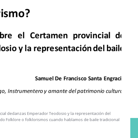
incial dedanzas Emperador Teodosio y la representación del
o Folklore o folklorismos cuando hablamos de baile tradicional