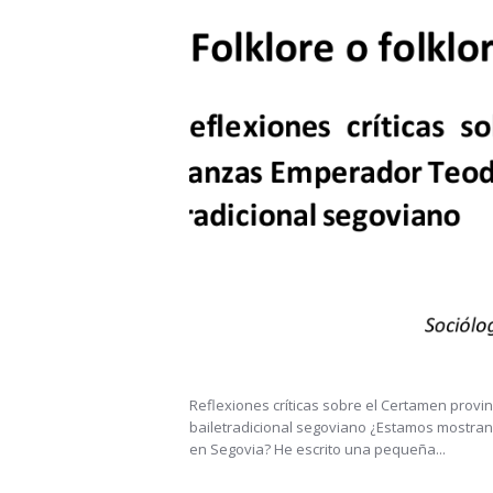
Reflexiones críticas sobre el Certamen prov
bailetradicional segoviano ¿Estamos mostrand
en Segovia? He escrito una pequeña...