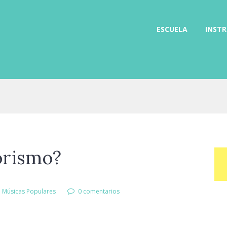
ESCUELA
INST
lorismo?
e Músicas Populares
0 comentarios