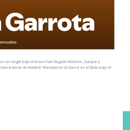
n un single bajo el brazo han llegado Melchor, Gaspar y
Sierra Norte de Madrid. ‘Navidad en la Sierra‘ es el título bajo el