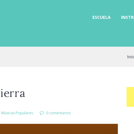
ESCUELA
INST
Ini
ierra
e Músicas Populares
0 comentarios