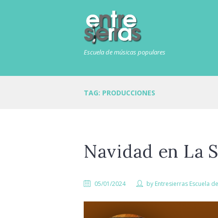
Escuela de músicas populares
TAG: PRODUCCIONES
Navidad en La S
05/01/2024
by
Entresierras Escuela d