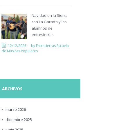
Navidad en la Sierra
con La Garrota y los
alumnos de
entresierras
12/12/2025
by
Entresierras Escuela
de Músicas Populares
ARCHIVOS
marzo
2026
diciembre
2025
junio
2025