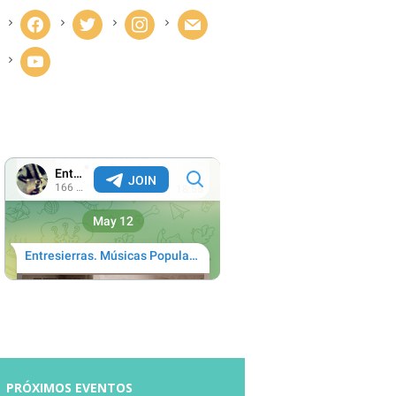
facebook
twitter
instagram
mail
youtube
Next item
luispander
PRÓXIMOS EVENTOS