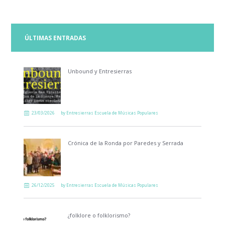
ÚLTIMAS ENTRADAS
Unbound y Entresierras
23/03/2026
by
Entresierras Escuela de Músicas Populares
Crónica de la Ronda por Paredes y Serrada
26/12/2025
by
Entresierras Escuela de Músicas Populares
¿folklore o folklorismo?