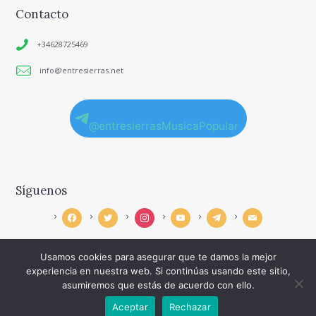
Contacto
+34628725469
info@entresierras.net
@entresierrasMusicaPopular
Síguenos
facebook
twitter
instagram
youtube
telegram
mail
Usamos cookies para asegurar que te damos la mejor
experiencia en nuestra web. Si continúas usando este sitio,
asumiremos que estás de acuerdo con ello.
©
Haicku
. Derechos reservados.
Aceptar
Rechazar