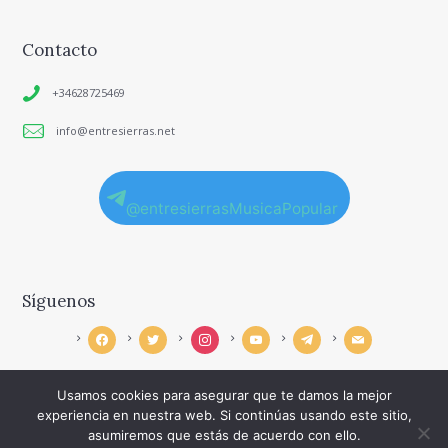
Contacto
+34628725469
info@entresierras.net
@entresierrasMusicaPopular
Síguenos
facebook
twitter
instagram
youtube
telegram
mail
Usamos cookies para asegurar que te damos la mejor
experiencia en nuestra web. Si continúas usando este sitio,
asumiremos que estás de acuerdo con ello.