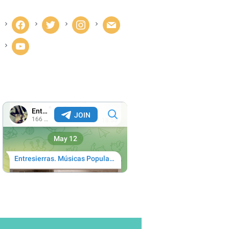
facebook
twitter
instagram
mail
youtube
Next item
...