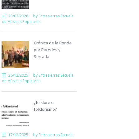
23/03/2026
by
Entresierras Escuela
de Músicas Populares
Crónica de la Ronda
por Paredes y
Serrada
26/12/2025
by
Entresierras Escuela
de Músicas Populares
¿folklore o
folklorismo?
17/12/2025
by
Entresierras Escuela