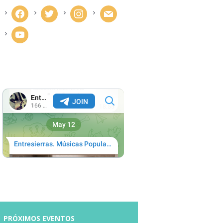
facebook
twitter
instagram
mail
youtube
Next item
Ruta de los Pueblos
PRÓXIMOS EVENTOS