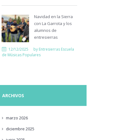
Navidad en la Sierra
con La Garrota y los
alumnos de
entresierras
12/12/2025
by
Entresierras Escuela
de Músicas Populares
ARCHIVOS
marzo
2026
diciembre
2025
junio
2025