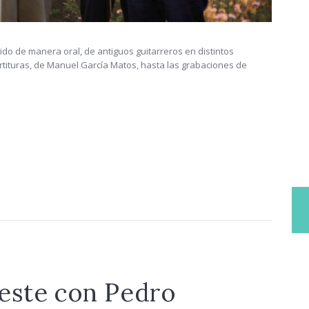
ido de manera oral, de antiguos guitarreros en distintos
artituras, de Manuel García Matos, hasta las grabaciones de
este con Pedro