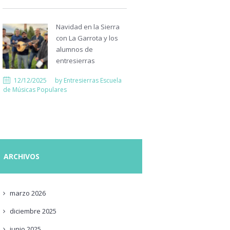
Navidad en la Sierra
con La Garrota y los
alumnos de
entresierras
12/12/2025
by
Entresierras Escuela
de Músicas Populares
ARCHIVOS
marzo
2026
diciembre
2025
junio
2025