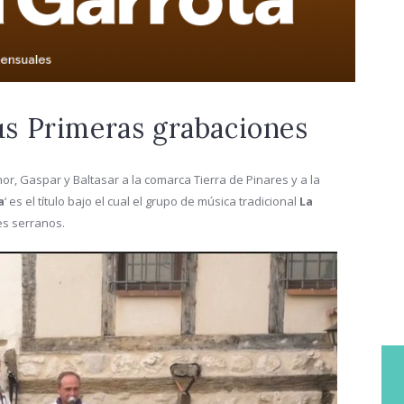
us Primeras grabaciones
or, Gaspar y Baltasar a la comarca Tierra de Pinares y a la
a
‘ es el título bajo el cual el grupo de música tradicional
La
es serranos.