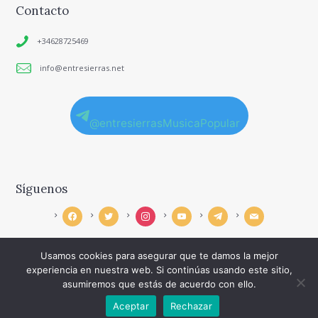
Contacto
+34628725469
info@entresierras.net
@entresierrasMusicaPopular
Síguenos
facebook
twitter
instagram
youtube
telegram
mail
Usamos cookies para asegurar que te damos la mejor
experiencia en nuestra web. Si continúas usando este sitio,
asumiremos que estás de acuerdo con ello.
©
Haicku
. Derechos reservados.
Aceptar
Rechazar