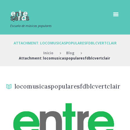
Escuela de músicas populares
ATTACHMENT: LOCOMUSICASPOPULARESFDBLCVERTCLAIR
Inicio
Blog
Attachment: locomusicaspopularesfdblcvertclair
locomusicaspopularesfdblcvertclair