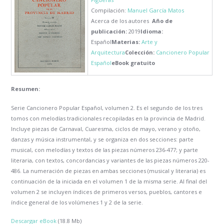
Compilación:
Manuel García Matos
Acerca de los autores
Año de
publicación:
2019
Idioma:
Español
Materias:
Arte y
Arquitectura
Colección:
Cancionero Popular
Español
eBook gratuito
Resumen:
Serie Cancionero Popular Español, volumen 2. Es el segundo de los tres
tomos con melodías tradicionales recopiladas en la provincia de Madrid.
Incluye piezas de Carnaval, Cuaresma, ciclos de mayo, verano y otoño,
danzas y música instrumental, y se organiza en dos secciones: parte
musical, con melodías y textos de las piezas números 236-477; y parte
literaria, con textos, concordancias y variantes de las piezas números 220-
486. La numeración de piezas en ambas secciones (musical y literaria) es
continuación de la iniciada en el volumen 1 de la misma serie. Al final del
volumen 2 se incluyen índices de primeros versos, pueblos, cantores e
índice general de los volúmenes 1 y 2 de la serie.
Descargar eBook
(18.8 Mb)