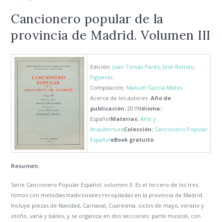
Cancionero popular de la
provincia de Madrid. Volumen III
Edición:
Juan Tomás Parés
;
José Romeu
Figueras
Compilación:
Manuel García Matos
Acerca de los autores
Año de
publicación:
2019
Idioma:
Español
Materias:
Arte y
Arquitectura
Colección:
Cancionero Popular
Español
eBook gratuito
Resumen:
Serie Cancionero Popular Español, volumen 3. Es el tercero de los tres
tomos con melodías tradicionales recopiladas en la provincia de Madrid.
Incluye piezas de Navidad, Carnaval, Cuaresma, ciclos de mayo, verano y
otoño, varia y bailes, y se organiza en dos secciones: parte musical, con