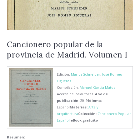
Cancionero popular de la
provincia de Madrid. Volumen I
Edición:
Marius Schneider
;
José Romeu
Figueras
Compilación:
Manuel García Matos
Acerca de los autores
Año de
publicación:
2019
Idioma:
Español
Materias:
Arte y
Arquitectura
Colección:
Cancionero Popular
Español
eBook gratuito
Resumen: